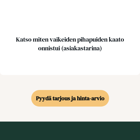
Katso miten vaikeiden pihapuiden kaato
onnistui (asiakastarina)
Pyydä tarjous ja hinta-arvio
Puunkaato
Puunkaato hinta
Tontin raivaus
Kantojyrsintä