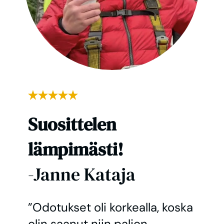
Suosittelen
lämpimästi!
-Janne Kataja
”Odotukset oli korkealla, koska
olin saanut niin paljon