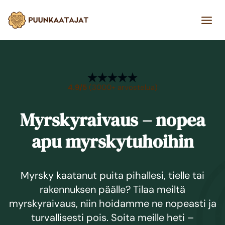
Siirry
sisältöön
4.9/5
(3000+ arvostelua)
Myrskyraivaus – nopea
apu myrskytuhoihin
Myrsky kaatanut puita pihallesi, tielle tai
rakennuksen päälle? Tilaa meiltä
myrskyraivaus, niin hoidamme ne nopeasti ja
turvallisesti pois. Soita meille heti –