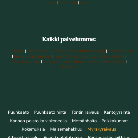
Inkoo
|
Pornainen
|
Askola
Kaikki palvelumme:
Puunkaato
|
Kantojyrsintä
|
Kannon poisto kaivinkoneella
|
Tontin raivaus
|
Pensasaidan leikkaus
|
Puun hoitoleikkaus
|
Puun kuntotutkimus
|
Arboristipalvelu
|
Myrskyraivaus
|
Maisemahakkuu
|
Metsänhoito
|
Haketus
Puunkaato
Puunkaato hinta
Tontin raivaus
Kantojyrsintä
Kannon poisto kaivinkoneella
Metsänhoito
Paikkakunnat
Kokemuksia
Maisemahakkuu
Myrskyraivaus
Arboristipalvelu
Puun kuntotutkimus
Pensasaidan leikkaus