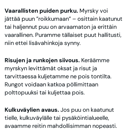
Vaarallisten puiden purku.
Myrsky voi
jättää puun ”roikkumaan” – osittain kaatunut
tai haljennut puu on arvaamaton ja erittäin
vaarallinen. Puramme tällaiset puut hallitusti,
niin ettei lisävahinkoja synny.
Risujen ja runkojen siivous.
Keräämme
myrskyn levittämät oksat ja risut ja
tarvittaessa kuljetamme ne pois tontilta.
Rungot voidaan katkoa pöllimittaan
polttopuuksi tai kuljettaa pois.
Kulkuväylien avaus.
Jos puu on kaatunut
tielle, kulkuväylälle tai pysäköintialueelle,
avaamme reitin mahdollisimman nopeasti.