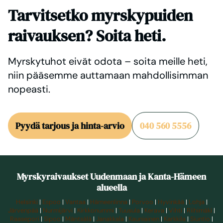
Tarvitsetko myrskypuiden
raivauksen? Soita heti.
Myrskytuhot eivät odota – soita meille heti,
niin pääsemme auttamaan mahdollisimman
nopeasti.
Pyydä tarjous ja hinta-arvio
040 560 5556
Myrskyraivaukset Uudenmaan ja Kanta-Hämeen
alueella
Helsinki
|
Espoo
|
Vantaa
|
Hämeenlinna
|
Porvoo
|
Hyvinkää
|
Lohja
|
Järvenpää
|
Nurmijärvi
|
Kirkkonummi
|
Tuusula
|
Kerava
|
Vihti
|
Riihimäki
|
Raasepori
|
Sipoo
|
Mäntsälä
|
Janakkala
|
Kauniainen
|
Karkkila
|
Siuntio
|