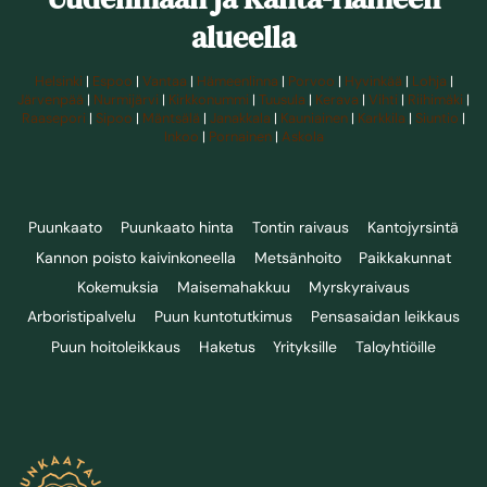
alueella
Helsinki
|
Espoo
|
Vantaa
|
Hämeenlinna
|
Porvoo
|
Hyvinkää
|
Lohja
|
Järvenpää
|
Nurmijärvi
|
Kirkkonummi
|
Tuusula
|
Kerava
|
Vihti
|
Riihimäki
|
Raasepori
|
Sipoo
|
Mäntsälä
|
Janakkala
|
Kauniainen
|
Karkkila
|
Siuntio
|
Inkoo
|
Pornainen
|
Askola
Puunkaato
Puunkaato hinta
Tontin raivaus
Kantojyrsintä
Kannon poisto kaivinkoneella
Metsänhoito
Paikkakunnat
Kokemuksia
Maisemahakkuu
Myrskyraivaus
Arboristipalvelu
Puun kuntotutkimus
Pensasaidan leikkaus
Puun hoitoleikkaus
Haketus
Yrityksille
Taloyhtiöille