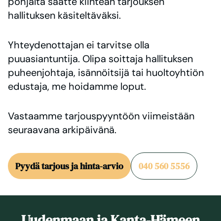
pohjalta saatte kiinteän tarjouksen
hallituksen käsiteltäväksi.
Yhteydenottajan ei tarvitse olla
puuasiantuntija. Olipa soittaja hallituksen
puheenjohtaja, isännöitsijä tai huoltoyhtiön
edustaja, me hoidamme loput.
Vastaamme tarjouspyyntöön viimeistään
seuraavana arkipäivänä.
Pyydä tarjous ja hinta-arvio
040 560 5556
Uudenmaan ja Kanta-Hämeen