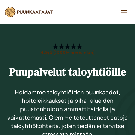
Siirry
sisältöön
4.9/5
(3000+ arvostelua)
Puupalvelut taloyhtiöille
Hoidamme taloyhtiöiden puunkaadot,
hoitoleikkaukset ja piha-alueiden
puustonhoidon ammattitaidolla ja
vaivattomasti. Olemme toteuttaneet satoja
taloyhtiökohteita, joten teidän ei tarvitse
stressata mistään.