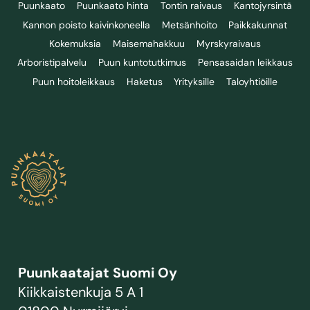
Puunkaato
Puunkaato hinta
Tontin raivaus
Kantojyrsintä
Kannon poisto kaivinkoneella
Metsänhoito
Paikkakunnat
Kokemuksia
Maisemahakkuu
Myrskyraivaus
Arboristipalvelu
Puun kuntotutkimus
Pensasaidan leikkaus
Puun hoitoleikkaus
Haketus
Yrityksille
Taloyhtiöille
Puunkaatajat Suomi Oy
Kiikkaistenkuja 5 A 1