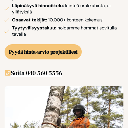
Läpinäkyvä hinnoittelu:
kiinteä urakkahinta, ei
yllätyksiä
Osaavat tekijät:
10,000+ kohteen kokemus
Tyytyväisyystakuu:
hoidamme hommat sovitulla
tavalla
Pyydä hinta-arvio projektillesi
Soita 040 560 5556