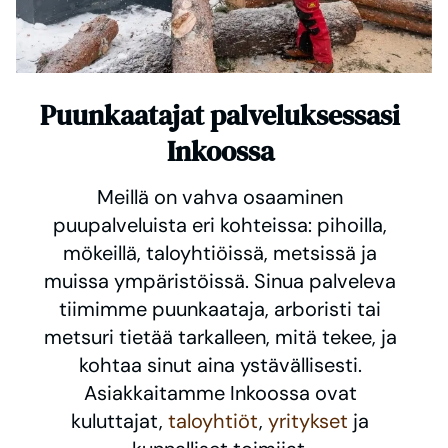
Puunkaatajat palveluksessasi
Inkoossa
Meillä on vahva osaaminen
puupalveluista eri kohteissa: pihoilla,
mökeillä, taloyhtiöissä, metsissä ja
muissa ympäristöissä. Sinua palveleva
tiimimme puunkaataja, arboristi tai
metsuri tietää tarkalleen, mitä tekee, ja
kohtaa sinut aina ystävällisesti.
Asiakkaitamme Inkoossa ovat
kuluttajat,
taloyhtiöt
,
yritykset
ja