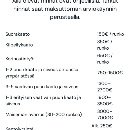
Alla olevat hinnat ovat ohjeellisia. Tarkat
hinnat saat maksuttoman arviokäynnin
perusteella.
Suorakaato
150€ / runko
350€ /
Kiipeilykaato
runko
650€ /
Korinostintyöt
runko
1-2 puun kaato ja siivous ahtaassa
750-1500€
ympäristössä
1300–
3-5 vaativan puun kaato ja siivous
2700€
1-3 erityisen vaativan puun kaato ja
1900–
siivous
3500€
3000–
Maiseman avarrus (30-200 runkoa)
7000€
Alk. 250€
Kantojyrsintä