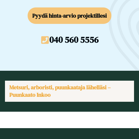
Pyydä hinta-arvio projektillesi
040 560 5556
Metsuri, arboristi, puunkaataja lähelläsi –
Puunkaato Inkoo