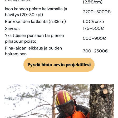
(2,5€/cm)
Ison kannon poisto kaivamalla ja
2200–3000€
hävitys (20-30 kpl)
Runkopuiden katkonta (n.33cm)
50€/runko
Siivous
175–500€
Yksittäisen pensaan tai pienen
500–900€
pihapuun poisto
Piha-aidan leikkaus ja puiden
700–2500€
hoitaminen
Pyydä hinta-arvio projektillesi