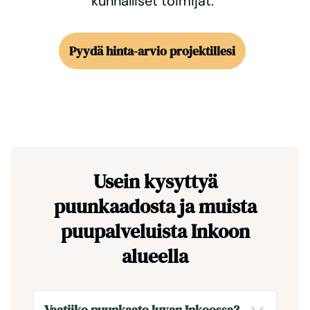
kunnalliset toimijat.
Pyydä hinta-arvio projektillesi
Usein kysyttyä
puunkaadosta ja muista
puupalveluista Inkoon
alueella
Vaatiiko puunkaato luvan Inkoossa?