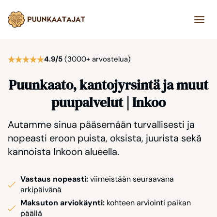
Siirry
sisältöön
4.9/5
(3000+ arvostelua)
Puunkaato, kantojyrsintä ja muut
puupalvelut | Inkoo
Autamme sinua pääsemään turvallisesti ja
nopeasti eroon puista, oksista, juurista sekä
kannoista Inkoon alueella.
Vastaus nopeasti:
viimeistään seuraavana
arkipäivänä
Maksuton arviokäynti:
kohteen arviointi paikan
päällä