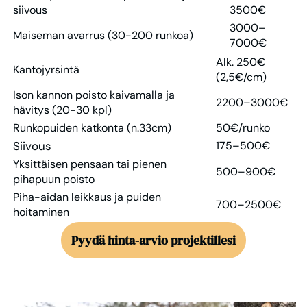
siivous
3500€
3000–
Maiseman avarrus (30-200 runkoa)
7000€
Alk. 250€
Kantojyrsintä
(2,5€/cm)
Ison kannon poisto kaivamalla ja
2200–3000€
hävitys (20-30 kpl)
Runkopuiden katkonta (n.33cm)
50€/runko
Siivous
175–500€
Yksittäisen pensaan tai pienen
500–900€
pihapuun poisto
Piha-aidan leikkaus ja puiden
700–2500€
hoitaminen
Pyydä hinta-arvio projektillesi