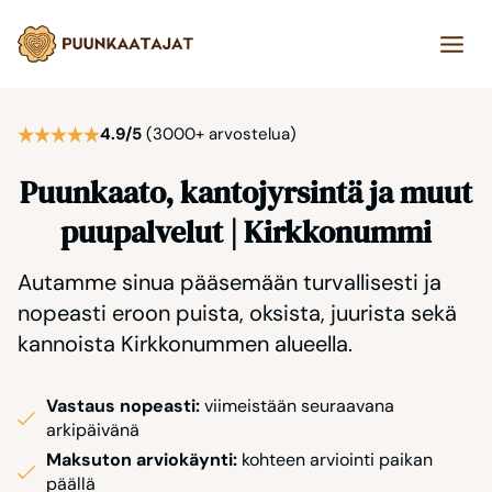
Siirry
sisältöön
4.9/5
(3000+ arvostelua)
Puunkaato, kantojyrsintä ja muut
puupalvelut | Kirkkonummi
Autamme sinua pääsemään turvallisesti ja
nopeasti eroon puista, oksista, juurista sekä
kannoista Kirkkonummen alueella.
Vastaus nopeasti:
viimeistään seuraavana
arkipäivänä
Maksuton arviokäynti:
kohteen arviointi paikan
päällä