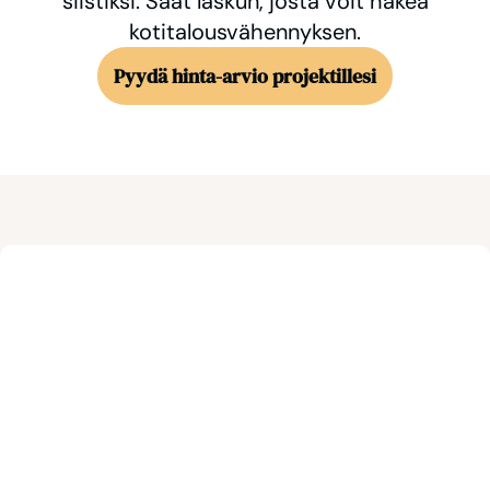
siistiksi. Saat laskun, josta voit hakea
kotitalousvähennyksen.
Pyydä hinta-arvio projektillesi