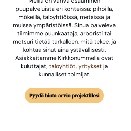
Meillä on vahva osaaminen
puupalveluista eri kohteissa: pihoilla,
mökeillä, taloyhtiöissä, metsissä ja
muissa ympäristöissä. Sinua palveleva
tiimimme puunkaataja, arboristi tai
metsuri tietää tarkalleen, mitä tekee, ja
kohtaa sinut aina ystävällisesti.
Asiakkaitamme Kirkkonummella ovat
kuluttajat,
taloyhtiöt
,
yritykset
ja
kunnalliset toimijat.
Pyydä hinta-arvio projektillesi