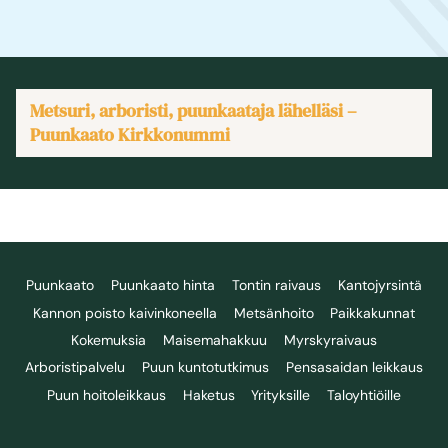
Metsuri, arboristi, puunkaataja lähelläsi –
Puunkaato Kirkkonummi
Puunkaato
Puunkaato hinta
Tontin raivaus
Kantojyrsintä
Kannon poisto kaivinkoneella
Metsänhoito
Paikkakunnat
Kokemuksia
Maisemahakkuu
Myrskyraivaus
Arboristipalvelu
Puun kuntotutkimus
Pensasaidan leikkaus
Puun hoitoleikkaus
Haketus
Yrityksille
Taloyhtiöille