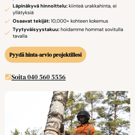
Läpinäkyvä hinnoittelu:
kiinteä urakkahinta, ei
yllätyksiä
Osaavat tekijät:
10,000+ kohteen kokemus
Tyytyväisyystakuu:
hoidamme hommat sovitulla
tavalla
Pyydä hinta-arvio projektillesi
Soita 040 560 5556