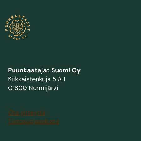
Puunkaatajat Suomi Oy
Kiikkaistenkuja 5 A 1
01800 Nurmijärvi
Ota yhteyttä
Tietosuojaseloste